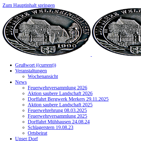
Zum Hauptinhalt springen
Grußwort
((current))
Veranstaltungen
Wochenansicht
News
Feuerwehrversammlung 2026
Aktion saubere Landschaft 2026
Dorffahrt Bergwerk Merkers 29.11.2025
Aktion saubere Landschaft 2025
Feuerwehrehrung 08.03.2025
Feuerwehrversammlung 2025
Dorffahrt Mühhausen 24.08.24
Schlagerstern 19.08.23
Ortsbeirat
Unser Dorf