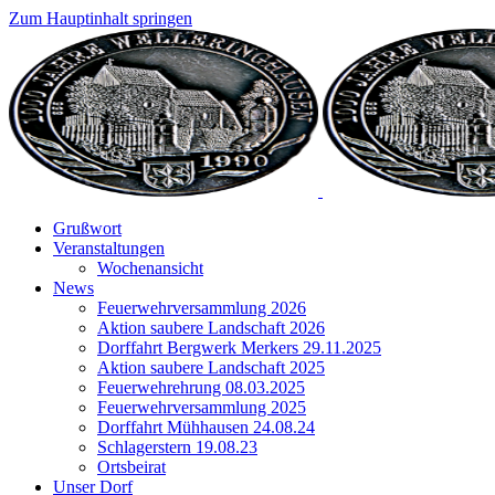
Zum Hauptinhalt springen
Grußwort
Veranstaltungen
Wochenansicht
News
Feuerwehrversammlung 2026
Aktion saubere Landschaft 2026
Dorffahrt Bergwerk Merkers 29.11.2025
Aktion saubere Landschaft 2025
Feuerwehrehrung 08.03.2025
Feuerwehrversammlung 2025
Dorffahrt Mühhausen 24.08.24
Schlagerstern 19.08.23
Ortsbeirat
Unser Dorf